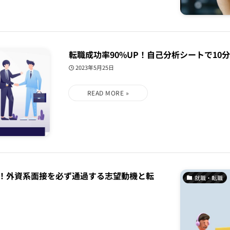
転職成功率90%UP！自己分析シートで10
2023年5月25日
る！外資系面接を必ず通過する志望動機と転
就職・転職