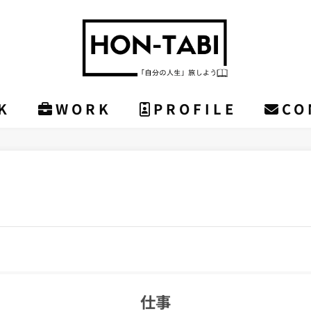
K
WORK
PROFILE
CO
仕事